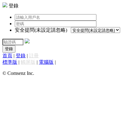
登錄
安全提問(未設定請忽略)
登錄
首頁
|
登錄
|
註冊
標準版
|
觸屏版
|
電腦版
|
© Comsenz Inc.