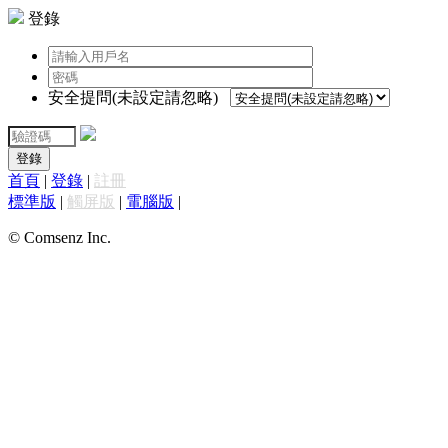
登錄
安全提問(未設定請忽略)
登錄
首頁
|
登錄
|
註冊
標準版
|
觸屏版
|
電腦版
|
© Comsenz Inc.