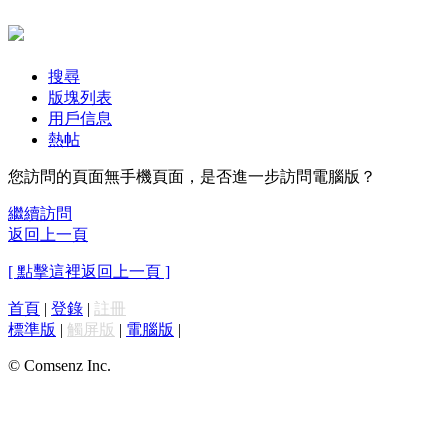
搜尋
版塊列表
用戶信息
熱帖
您訪問的頁面無手機頁面，是否進一步訪問電腦版？
繼續訪問
返回上一頁
[ 點擊這裡返回上一頁 ]
首頁
|
登錄
|
註冊
標準版
|
觸屏版
|
電腦版
|
© Comsenz Inc.