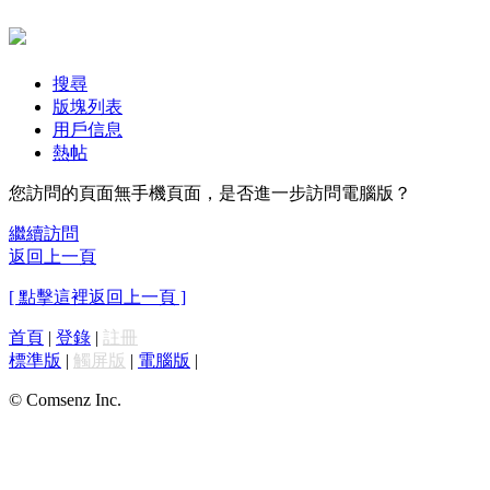
搜尋
版塊列表
用戶信息
熱帖
您訪問的頁面無手機頁面，是否進一步訪問電腦版？
繼續訪問
返回上一頁
[ 點擊這裡返回上一頁 ]
首頁
|
登錄
|
註冊
標準版
|
觸屏版
|
電腦版
|
© Comsenz Inc.