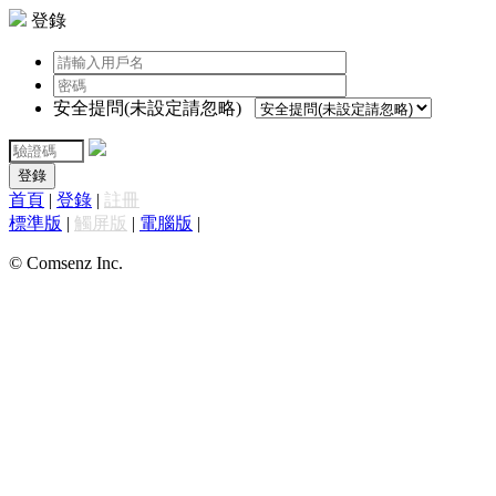
登錄
安全提問(未設定請忽略)
登錄
首頁
|
登錄
|
註冊
標準版
|
觸屏版
|
電腦版
|
© Comsenz Inc.