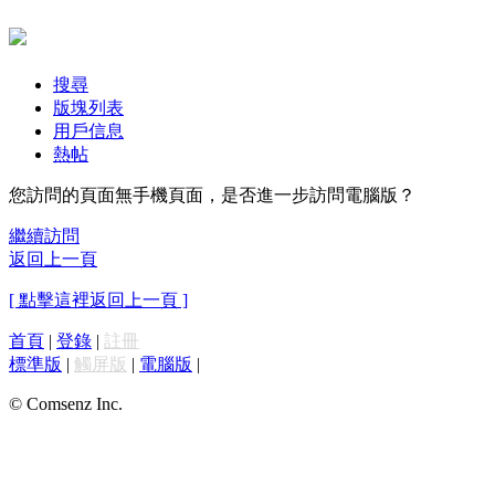
搜尋
版塊列表
用戶信息
熱帖
您訪問的頁面無手機頁面，是否進一步訪問電腦版？
繼續訪問
返回上一頁
[ 點擊這裡返回上一頁 ]
首頁
|
登錄
|
註冊
標準版
|
觸屏版
|
電腦版
|
© Comsenz Inc.