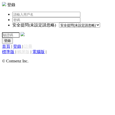
登錄
安全提問(未設定請忽略)
登錄
首頁
|
登錄
|
註冊
標準版
|
觸屏版
|
電腦版
|
© Comsenz Inc.