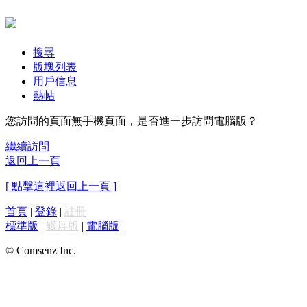
搜尋
版塊列表
用戶信息
熱帖
您訪問的頁面無手機頁面，是否進一步訪問電腦版？
繼續訪問
返回上一頁
[ 點擊這裡返回上一頁 ]
首頁
|
登錄
|
註冊
標準版
|
觸屏版
|
電腦版
|
© Comsenz Inc.