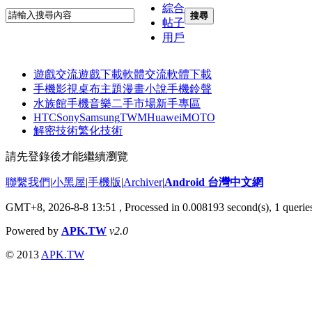
綜合
搜尋
帖子
用戶
遊戲交流
遊戲下載
軟體交流
軟體下載
手機影視
桌布主題
漫畫小說
手機鈴聲
水族館
手機音樂
二手市場
新手專區
HTC
Sony
Samsung
TWM
Huawei
MOTO
解密技術
繁化技術
請先登錄後才能繼續瀏覽
聯繫我們
|
小黑屋
|
手機版
|
Archiver
|
Android 台灣中文網
GMT+8, 2026-8-8 13:51
, Processed in 0.008193 second(s), 1 quer
Powered by
APK.TW
v2.0
© 2013
APK.TW