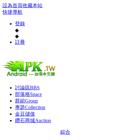
設為首頁
收藏本站
快捷導航
登錄
◆
◆
註冊
討論區
BBS
部落格
Space
群組
Group
專題
Collection
金豆儲值
鑽石商城
Auction
綜合