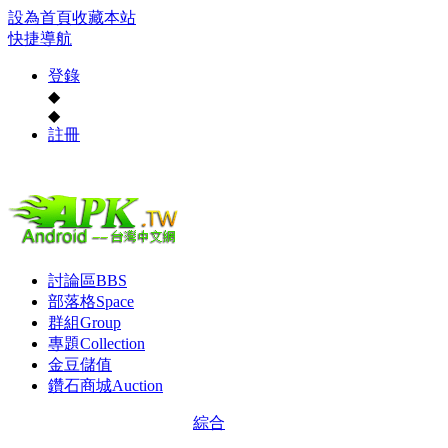
設為首頁
收藏本站
快捷導航
登錄
◆
◆
註冊
討論區
BBS
部落格
Space
群組
Group
專題
Collection
金豆儲值
鑽石商城
Auction
綜合