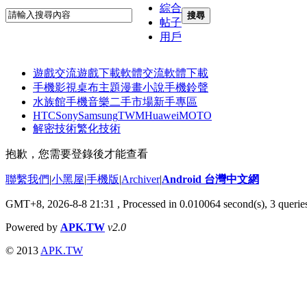
綜合
搜尋
帖子
用戶
遊戲交流
遊戲下載
軟體交流
軟體下載
手機影視
桌布主題
漫畫小說
手機鈴聲
水族館
手機音樂
二手市場
新手專區
HTC
Sony
Samsung
TWM
Huawei
MOTO
解密技術
繁化技術
抱歉，您需要登錄後才能查看
聯繫我們
|
小黑屋
|
手機版
|
Archiver
|
Android 台灣中文網
GMT+8, 2026-8-8 21:31
, Processed in 0.010064 second(s), 3 quer
Powered by
APK.TW
v2.0
© 2013
APK.TW