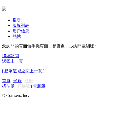
搜尋
版塊列表
用戶信息
熱帖
您訪問的頁面無手機頁面，是否進一步訪問電腦版？
繼續訪問
返回上一頁
[ 點擊這裡返回上一頁 ]
首頁
|
登錄
|
註冊
標準版
|
觸屏版
|
電腦版
|
© Comsenz Inc.