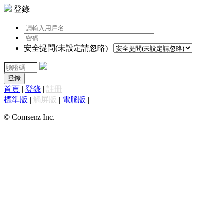
登錄
安全提問(未設定請忽略)
登錄
首頁
|
登錄
|
註冊
標準版
|
觸屏版
|
電腦版
|
© Comsenz Inc.