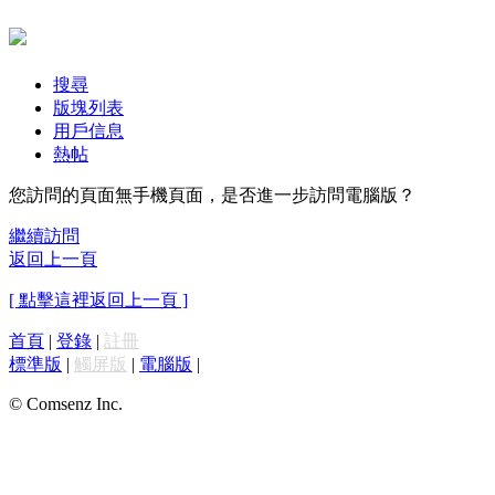
搜尋
版塊列表
用戶信息
熱帖
您訪問的頁面無手機頁面，是否進一步訪問電腦版？
繼續訪問
返回上一頁
[ 點擊這裡返回上一頁 ]
首頁
|
登錄
|
註冊
標準版
|
觸屏版
|
電腦版
|
© Comsenz Inc.