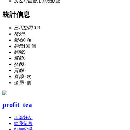
所在時區
使用系統默認
統計信息
已用空間
0 B
積分
5
鑽石
0 顆
碎鑽
180 個
經驗
5
幫助
0
技術
0
貢獻
0
宣傳
0 次
金豆
0 個
profit_tea
加為好友
給我留言
打個招呼