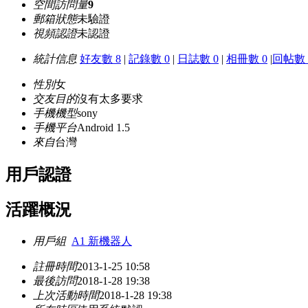
空間訪問量
9
郵箱狀態
未驗證
視頻認證
未認證
統計信息
好友數 8
|
記錄數 0
|
日誌數 0
|
相冊數 0
|
回帖數 
性別
女
交友目的
沒有太多要求
手機機型
sony
手機平台
Android 1.5
來自
台灣
用戶認證
活躍概況
用戶組
A1 新機器人
註冊時間
2013-1-25 10:58
最後訪問
2018-1-28 19:38
上次活動時間
2018-1-28 19:38