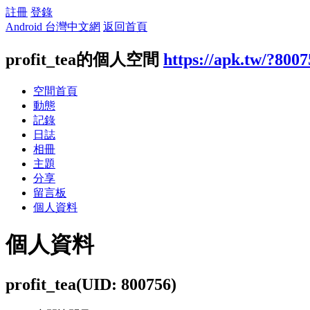
註冊
登錄
Android 台灣中文網
返回首頁
profit_tea的個人空間
https://apk.tw/?8007
空間首頁
動態
記錄
日誌
相冊
主題
分享
留言板
個人資料
個人資料
profit_tea
(UID: 800756)