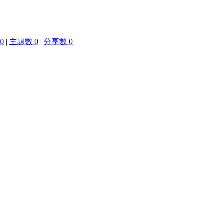
0
|
主題數 0
|
分享數 0