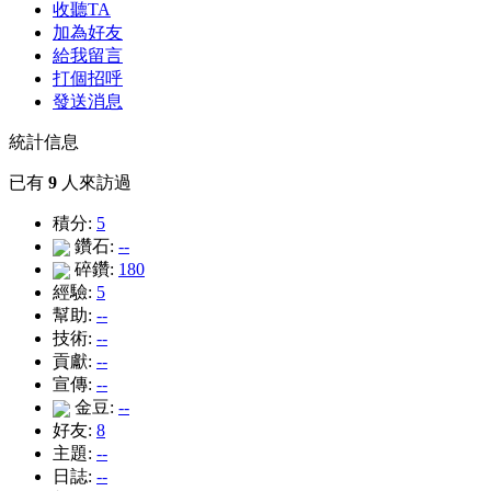
收聽TA
加為好友
給我留言
打個招呼
發送消息
統計信息
已有
9
人來訪過
積分:
5
鑽石:
--
碎鑽:
180
經驗:
5
幫助:
--
技術:
--
貢獻:
--
宣傳:
--
金豆:
--
好友:
8
主題:
--
日誌:
--