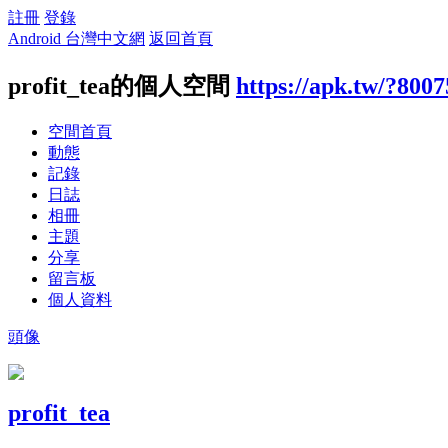
註冊
登錄
Android 台灣中文網
返回首頁
profit_tea的個人空間
https://apk.tw/?8007
空間首頁
動態
記錄
日誌
相冊
主題
分享
留言板
個人資料
頭像
profit_tea