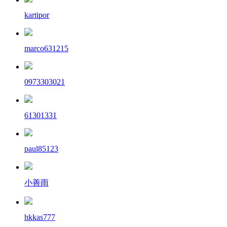
kartipor
marco631215
0973303021
61301331
paul85123
小善雨
hkkas777