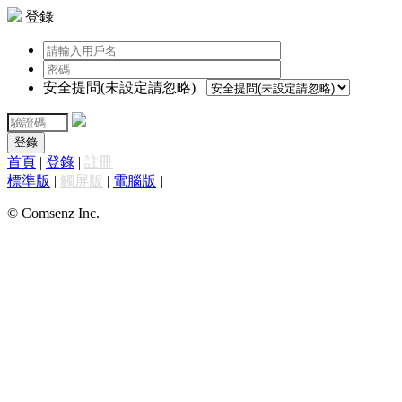
登錄
安全提問(未設定請忽略)
登錄
首頁
|
登錄
|
註冊
標準版
|
觸屏版
|
電腦版
|
© Comsenz Inc.