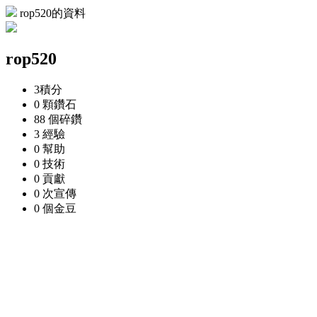
rop520的資料
rop520
3
積分
0 顆
鑽石
88 個
碎鑽
3
經驗
0
幫助
0
技術
0
貢獻
0 次
宣傳
0 個
金豆