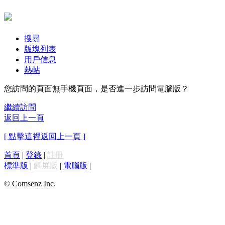
搜尋
版塊列表
用戶信息
熱帖
您訪問的頁面無手機頁面，是否進一步訪問電腦版？
繼續訪問
返回上一頁
[ 點擊這裡返回上一頁 ]
首頁
|
登錄
|
註冊
標準版
|
觸屏版
|
電腦版
|
© Comsenz Inc.