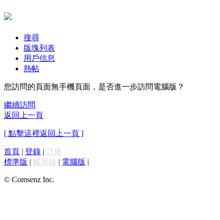
搜尋
版塊列表
用戶信息
熱帖
您訪問的頁面無手機頁面，是否進一步訪問電腦版？
繼續訪問
返回上一頁
[ 點擊這裡返回上一頁 ]
首頁
|
登錄
|
註冊
標準版
|
觸屏版
|
電腦版
|
© Comsenz Inc.