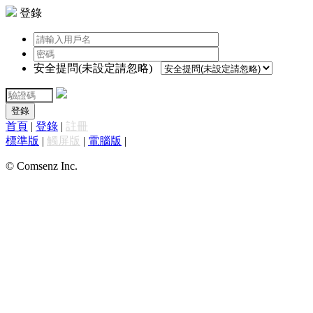
登錄
安全提問(未設定請忽略)
登錄
首頁
|
登錄
|
註冊
標準版
|
觸屏版
|
電腦版
|
© Comsenz Inc.