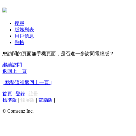
搜尋
版塊列表
用戶信息
熱帖
您訪問的頁面無手機頁面，是否進一步訪問電腦版？
繼續訪問
返回上一頁
[ 點擊這裡返回上一頁 ]
首頁
|
登錄
|
註冊
標準版
|
觸屏版
|
電腦版
|
© Comsenz Inc.