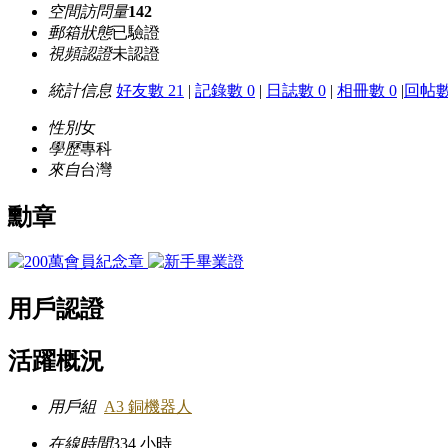
空間訪問量
142
郵箱狀態
已驗證
視頻認證
未認證
統計信息
好友數 21
|
記錄數 0
|
日誌數 0
|
相冊數 0
|
回帖數
性別
女
學歷
專科
來自
台灣
勳章
用戶認證
活躍概況
用戶組
A3 銅機器人
在線時間
334 小時