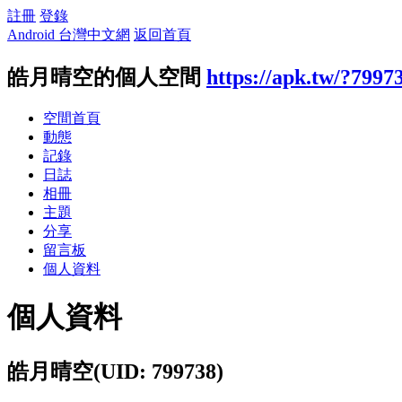
註冊
登錄
Android 台灣中文網
返回首頁
皓月晴空的個人空間
https://apk.tw/?7997
空間首頁
動態
記錄
日誌
相冊
主題
分享
留言板
個人資料
個人資料
皓月晴空
(UID: 799738)