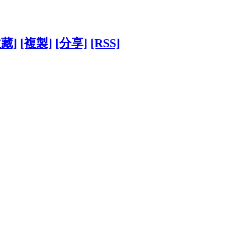
收藏]
[複製]
[分享]
[RSS]