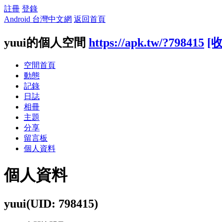
註冊
登錄
Android 台灣中文網
返回首頁
yuui的個人空間
https://apk.tw/?798415
[
空間首頁
動態
記錄
日誌
相冊
主題
分享
留言板
個人資料
個人資料
yuui
(UID: 798415)