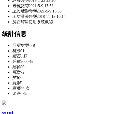
註冊時間
2013-1-23 23:20
最後訪問
2021-5-9 15:53
上次活動時間
2021-5-9 15:53
上次發表時間
2018-11-13 16:14
所在時區
使用系統默認
統計信息
已用空間
0 B
積分
81
鑽石
6 顆
碎鑽
2660 個
經驗
80
幫助
72
技術
0
貢獻
0
宣傳
44 次
金豆
0 個
yuui