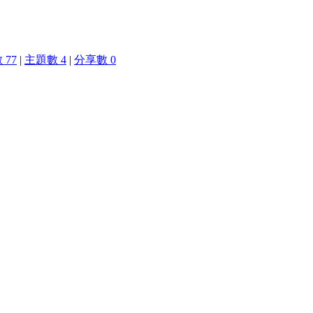
 77
|
主題數 4
|
分享數 0