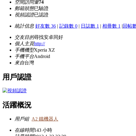
空間訪問量
74
郵箱狀態
已驗證
視頻認證
已認證
統計信息
好友數 36
|
記錄數 0
|
日誌數 1
|
相冊數 1
|
回帖數
交友目的
尋找安卓同好
個人主頁
http://
手機機型
Xperia XZ
手機平台
Android
來自
台灣
用戶認證
活躍概況
用戶組
A2 鐵機器人
在線時間
143 小時