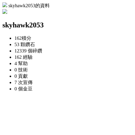
skyhawk2053的資料
skyhawk2053
162
積分
53 顆
鑽石
12339 個
碎鑽
162
經驗
4
幫助
0
技術
0
貢獻
7 次
宣傳
0 個
金豆