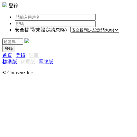
登錄
安全提問(未設定請忽略)
登錄
首頁
|
登錄
|
註冊
標準版
|
觸屏版
|
電腦版
|
© Comsenz Inc.