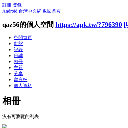
註冊
登錄
Android 台灣中文網
返回首頁
qaz56的個人空間
https://apk.tw/?796390
空間首頁
動態
記錄
日誌
相冊
主題
分享
留言板
個人資料
相冊
沒有可瀏覽的列表