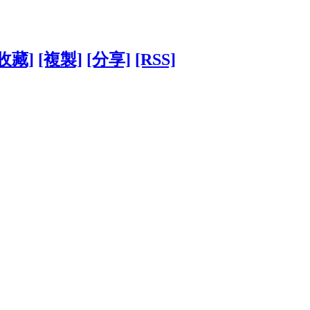
[收藏]
[複製]
[分享]
[RSS]