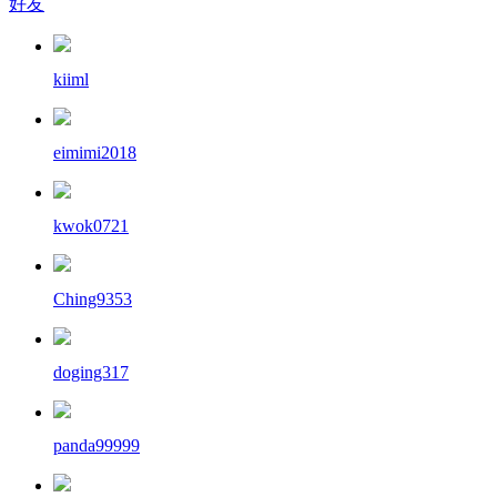
好友
kiiml
eimimi2018
kwok0721
Ching9353
doging317
panda99999