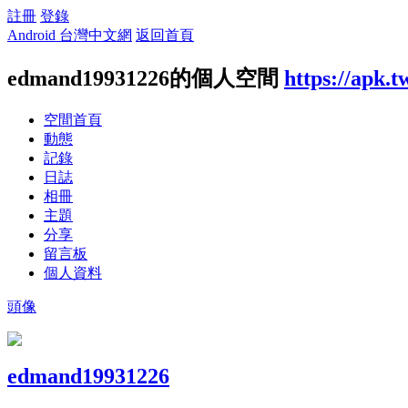
註冊
登錄
Android 台灣中文網
返回首頁
edmand19931226的個人空間
https://apk.
空間首頁
動態
記錄
日誌
相冊
主題
分享
留言板
個人資料
頭像
edmand19931226