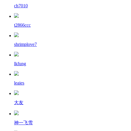
ch7010
t2866ccc
shrimplove7
lkfung
leaies
大友
神一飞雪