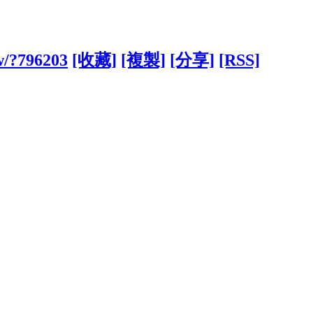
tw/?796203
[收藏]
[複製]
[分享]
[RSS]