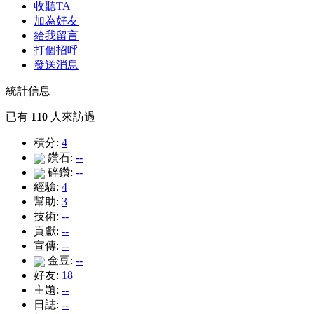
收聽TA
加為好友
給我留言
打個招呼
發送消息
統計信息
已有
110
人來訪過
積分:
4
鑽石:
--
碎鑽:
--
經驗:
4
幫助:
3
技術:
--
貢獻:
--
宣傳:
--
金豆:
--
好友:
18
主題:
--
日誌:
--