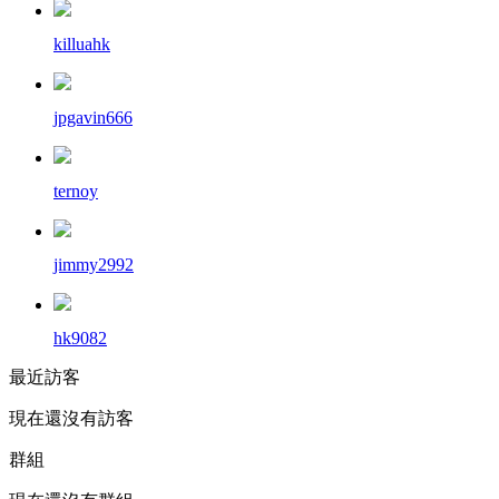
killuahk
jpgavin666
ternoy
jimmy2992
hk9082
最近訪客
現在還沒有訪客
群組