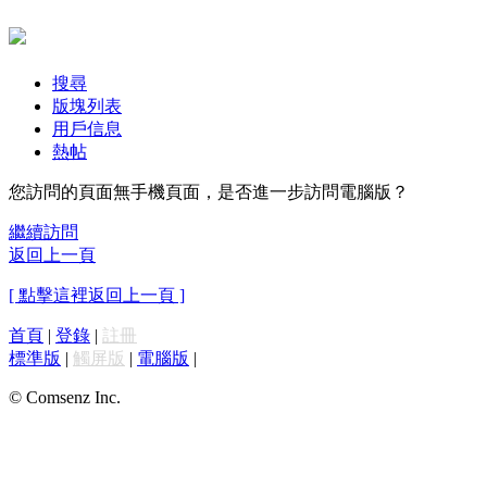
搜尋
版塊列表
用戶信息
熱帖
您訪問的頁面無手機頁面，是否進一步訪問電腦版？
繼續訪問
返回上一頁
[ 點擊這裡返回上一頁 ]
首頁
|
登錄
|
註冊
標準版
|
觸屏版
|
電腦版
|
© Comsenz Inc.