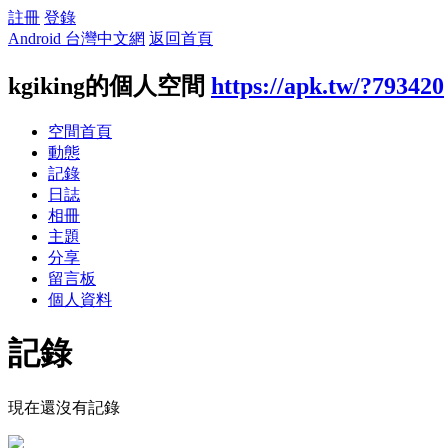
註冊
登錄
Android 台灣中文網
返回首頁
kgiking的個人空間
https://apk.tw/?793420
空間首頁
動態
記錄
日誌
相冊
主題
分享
留言板
個人資料
記錄
現在還沒有記錄