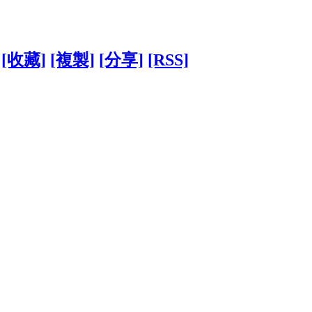
[收藏]
[複製]
[分享]
[RSS]