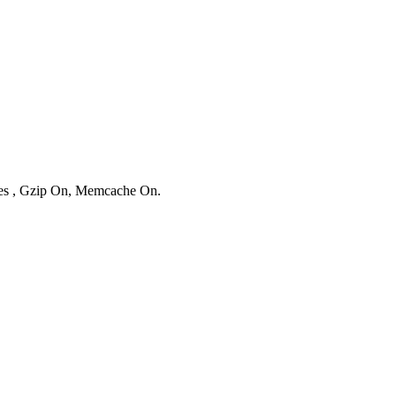
ries , Gzip On, Memcache On.