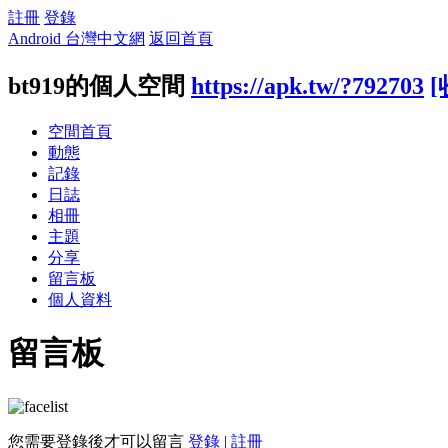
註冊
登錄
Android 台灣中文網
返回首頁
bt919的個人空間
https://apk.tw/?792703
[
空間首頁
動態
記錄
日誌
相冊
主題
分享
留言板
個人資料
留言板
您需要登錄後才可以留言
登錄
|
註冊