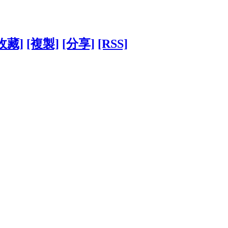
收藏]
[複製]
[分享]
[RSS]