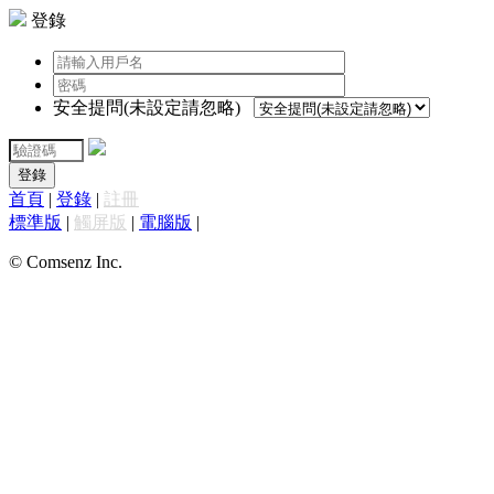
登錄
安全提問(未設定請忽略)
登錄
首頁
|
登錄
|
註冊
標準版
|
觸屏版
|
電腦版
|
© Comsenz Inc.