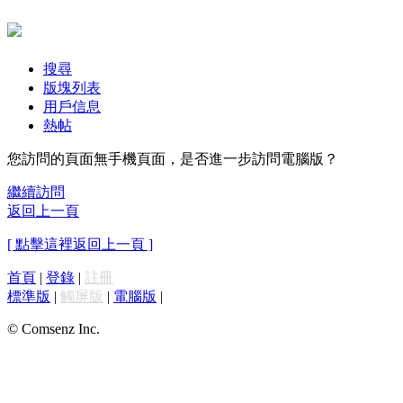
搜尋
版塊列表
用戶信息
熱帖
您訪問的頁面無手機頁面，是否進一步訪問電腦版？
繼續訪問
返回上一頁
[ 點擊這裡返回上一頁 ]
首頁
|
登錄
|
註冊
標準版
|
觸屏版
|
電腦版
|
© Comsenz Inc.