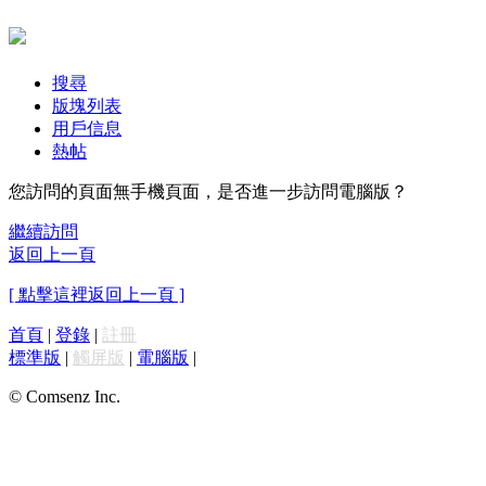
搜尋
版塊列表
用戶信息
熱帖
您訪問的頁面無手機頁面，是否進一步訪問電腦版？
繼續訪問
返回上一頁
[ 點擊這裡返回上一頁 ]
首頁
|
登錄
|
註冊
標準版
|
觸屏版
|
電腦版
|
© Comsenz Inc.