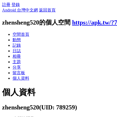
註冊
登錄
Android 台灣中文網
返回首頁
zhensheng520的個人空間
https://apk.tw/?
空間首頁
動態
記錄
日誌
相冊
主題
分享
留言板
個人資料
個人資料
zhensheng520
(UID: 789259)