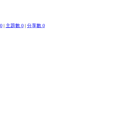
0
|
主題數 0
|
分享數 0