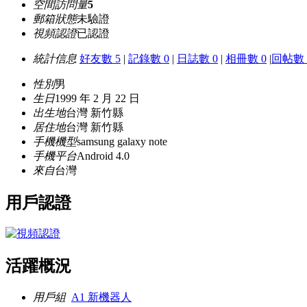
空間訪問量
5
郵箱狀態
未驗證
視頻認證
已認證
統計信息
好友數 5
|
記錄數 0
|
日誌數 0
|
相冊數 0
|
回帖數 
性別
男
生日
1999 年 2 月 22 日
出生地
台灣 新竹縣
居住地
台灣 新竹縣
手機機型
samsung galaxy note
手機平台
Android 4.0
來自
台灣
用戶認證
活躍概況
用戶組
A1 新機器人