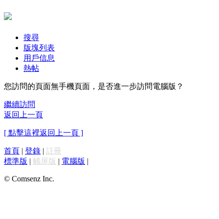
搜尋
版塊列表
用戶信息
熱帖
您訪問的頁面無手機頁面，是否進一步訪問電腦版？
繼續訪問
返回上一頁
[ 點擊這裡返回上一頁 ]
首頁
|
登錄
|
註冊
標準版
|
觸屏版
|
電腦版
|
© Comsenz Inc.