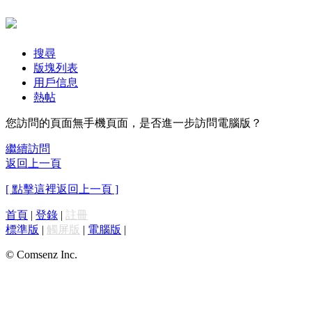
搜尋
版塊列表
用戶信息
熱帖
您訪問的頁面無手機頁面，是否進一步訪問電腦版？
繼續訪問
返回上一頁
[ 點擊這裡返回上一頁 ]
首頁
|
登錄
|
註冊
標準版
|
觸屏版
|
電腦版
|
© Comsenz Inc.