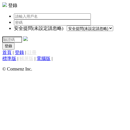
登錄
安全提問(未設定請忽略)
登錄
首頁
|
登錄
|
註冊
標準版
|
觸屏版
|
電腦版
|
© Comsenz Inc.