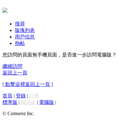
搜尋
版塊列表
用戶信息
熱帖
您訪問的頁面無手機頁面，是否進一步訪問電腦版？
繼續訪問
返回上一頁
[ 點擊這裡返回上一頁 ]
首頁
|
登錄
|
註冊
標準版
|
觸屏版
|
電腦版
|
© Comsenz Inc.