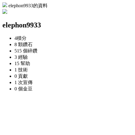
elephon9933的資料
elephon9933
4
積分
8 顆
鑽石
515 個
碎鑽
3
經驗
15
幫助
1
技術
0
貢獻
1 次
宣傳
0 個
金豆