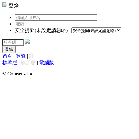
登錄
安全提問(未設定請忽略)
登錄
首頁
|
登錄
|
註冊
標準版
|
觸屏版
|
電腦版
|
© Comsenz Inc.