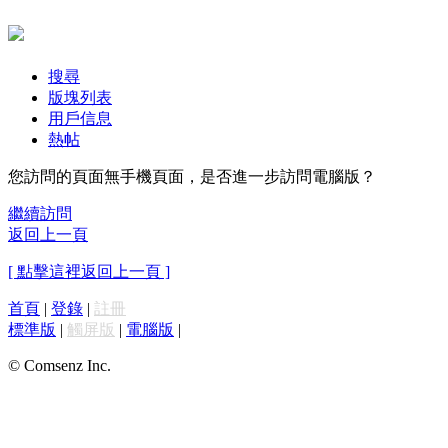
搜尋
版塊列表
用戶信息
熱帖
您訪問的頁面無手機頁面，是否進一步訪問電腦版？
繼續訪問
返回上一頁
[ 點擊這裡返回上一頁 ]
首頁
|
登錄
|
註冊
標準版
|
觸屏版
|
電腦版
|
© Comsenz Inc.