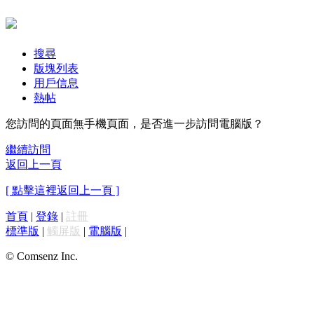
搜尋
版塊列表
用戶信息
熱帖
您訪問的頁面無手機頁面，是否進一步訪問電腦版？
繼續訪問
返回上一頁
[ 點擊這裡返回上一頁 ]
首頁
|
登錄
|
註冊
標準版
|
觸屏版
|
電腦版
|
© Comsenz Inc.