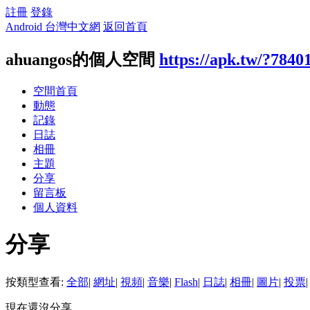
註冊
登錄
Android 台灣中文網
返回首頁
ahuangos的個人空間
https://apk.tw/?7840
空間首頁
動態
記錄
日誌
相冊
主題
分享
留言板
個人資料
分享
按類型查看:
全部
|
網址
|
視頻
|
音樂
|
Flash
|
日誌
|
相冊
|
圖片
|
投票
|
現在還沒分享