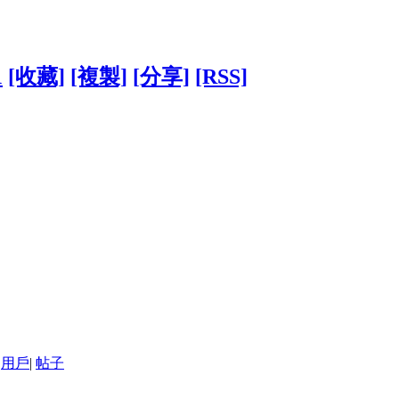
1
[收藏]
[複製]
[分享]
[RSS]
用戶
|
帖子