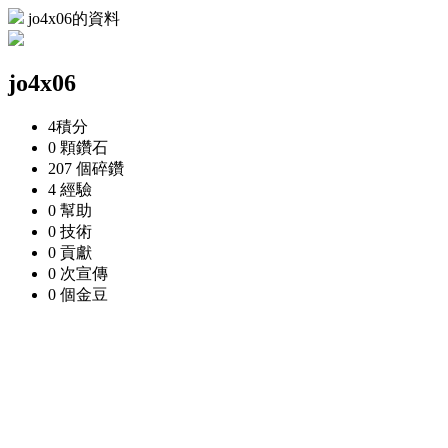
jo4x06的資料
jo4x06
4
積分
0 顆
鑽石
207 個
碎鑽
4
經驗
0
幫助
0
技術
0
貢獻
0 次
宣傳
0 個
金豆