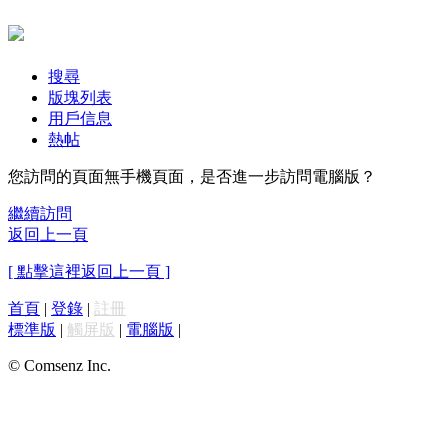
搜尋
版塊列表
用戶信息
熱帖
您訪問的頁面無手機頁面，是否進一步訪問電腦版？
繼續訪問
返回上一頁
[ 點擊這裡返回上一頁 ]
首頁
|
登錄
|
註冊
標準版
|
觸屏版
|
電腦版
|
© Comsenz Inc.