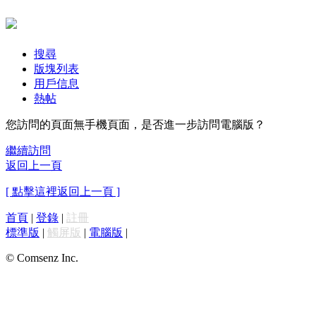
搜尋
版塊列表
用戶信息
熱帖
您訪問的頁面無手機頁面，是否進一步訪問電腦版？
繼續訪問
返回上一頁
[ 點擊這裡返回上一頁 ]
首頁
|
登錄
|
註冊
標準版
|
觸屏版
|
電腦版
|
© Comsenz Inc.