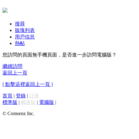
搜尋
版塊列表
用戶信息
熱帖
您訪問的頁面無手機頁面，是否進一步訪問電腦版？
繼續訪問
返回上一頁
[ 點擊這裡返回上一頁 ]
首頁
|
登錄
|
註冊
標準版
|
觸屏版
|
電腦版
|
© Comsenz Inc.