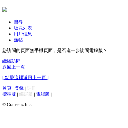
搜尋
版塊列表
用戶信息
熱帖
您訪問的頁面無手機頁面，是否進一步訪問電腦版？
繼續訪問
返回上一頁
[ 點擊這裡返回上一頁 ]
首頁
|
登錄
|
註冊
標準版
|
觸屏版
|
電腦版
|
© Comsenz Inc.