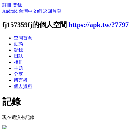
註冊
登錄
Android 台灣中文網
返回首頁
fj157359fj的個人空間
https://apk.tw/?779
空間首頁
動態
記錄
日誌
相冊
主題
分享
留言板
個人資料
記錄
現在還沒有記錄