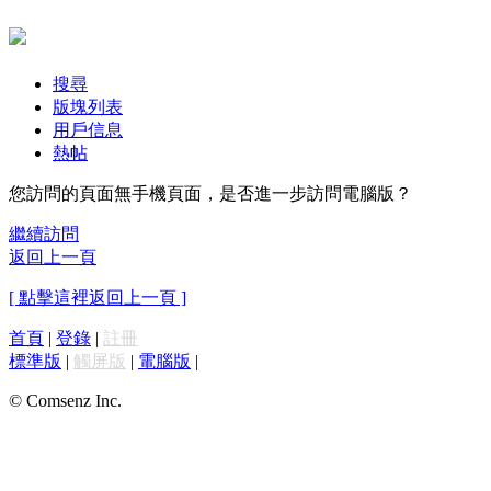
搜尋
版塊列表
用戶信息
熱帖
您訪問的頁面無手機頁面，是否進一步訪問電腦版？
繼續訪問
返回上一頁
[ 點擊這裡返回上一頁 ]
首頁
|
登錄
|
註冊
標準版
|
觸屏版
|
電腦版
|
© Comsenz Inc.